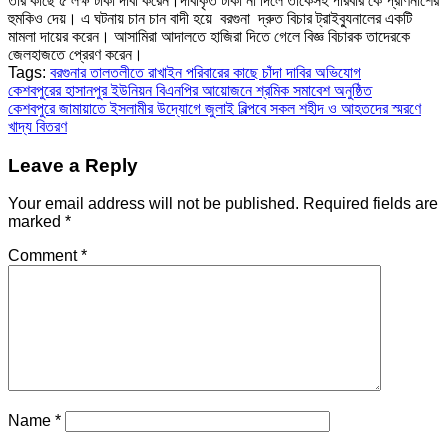
তার কাছে ৫ লক্ষ টাকা দাবী করেন।দাবীকৃত টাকা না দিলে তাকেসহ পরিবার কে প্রাণনাশের
হুমকিও দেয়। এ ঘটনায় চান চান বাদী হয়ে বরগুনা দ্রুত বিচার ট্রাইব্যুনালের একটি
মামলা দায়ের করেন। আসামিরা আদালতে হাজিরা দিতে গেলে বিজ্ঞ বিচারক তাদেরকে
জেলহাজতে প্রেরণ করেন।
Tags:
বরগুনার তালতলীতে রাখাইন পরিবারের কাছে চাঁদা দাবির অভিযোগ
Post
কেশবপুরের হাসানপুর ইউনিয়ন বিএনপির আয়োজনে শ্রমিক সমাবেশ অনুষ্ঠিত
কেশবপুরে জামায়াতে ইসলামীর উদ্যোগে জুলাই বিল্পবে সকল শহীদ ও আহতদের স্মরণে
navigation
খাদ্য বিতরণ
Leave a Reply
Your email address will not be published.
Required fields are
marked
*
Comment
*
Name
*