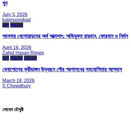
খুন
July 3, 2026
kalersongbad
খেলা
সারা দেশ
আনসার খেলোয়াড়দের অর্থ আত্মসাৎ: অভিযুক্ত রায়হান, কোরবান ও নির্মল
April 16, 2026
Zahid Hasan Rimon
খেলা
সারা খবর
সারা দেশ
বেনাপোলের ক্রীড়াঙ্গন উন্নয়নে পৌর প্রশাসনের সহযোগিতার আশ্বাস
March 18, 2026
S Chowdhury
সম্পাদক ও প্রকাশক
সোহেল চৌধুরী
যোগাযোগ