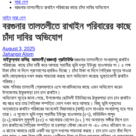
সারা দেশ
বরগুনার তালতলীতে রাখাইন পরিবারের কাছে চাঁদা দাবির অভিযোগ
আইন
সারা দেশ
বরগুনার তালতলীতে রাখাইন পরিবারের কাছে
চাঁদা দাবির অভিযোগ
August 3, 2025
Jahangir Alom
সাইফুল্লাহ নাসির, আমতলী (বরগুনা) প্রতিনিধিঃ
বরগুনার তালতলীতে সংখ্যালঘু রাখাইন
পরিবারের কাছে চাঁদা দাবী করে আসছে স্থানীয় ভূমি দস্যু ইউনুছ হাওলাদার গং। ৫ লক্ষ
টাকা চাঁদা না দিলে প্রাণনাশের হুমকিও দিচ্ছে। চাঁদা টাকা না দিলে পৈত্রিক সূত্রে পাওয়া
জমি জোড়জবরে দখল করার পায়তারা করছে বলে অভিযোগ করেছে ভুক্তভোগী রাখাইন
পরিবার।
আজ শনিবার তালতলী প্রেসক্লাবে এসে সাংবাদিকদের কাছে এমন অভিযোগ করেন
উপজেলার ঠাকুরপাড়া চান চান রাখাইন।
অভিযোগ সূত্রে জানা গেছে, উপজেলার ছোটবগী ইউনিয়নের ঠাকুরপাড়া চান চান রাখাইন
বহু বছর ধরে তার পৈত্ৰিক সম্পত্তি ভোগ দখল করে আসছে। কিছু ভূমি দস্যুদের
অত্যাচারে রাখাইন পরিবারের অনেকেই মিয়ানমারে (বার্মা) চলে যাওয়ায় সংখ্যালঘু হয়ে পরে
তারা। এ সুযোগে ভূমি দস্যু স্থানীয় ইউনুছ হাওলাদার (৫৭), মহিউদ্দিন মাসুদ
(৫২),আয়নাল মুসুল্লী (৫৫) ও আনোয়ার হোসেন (৫২ ) সহ অন্যান্য সঙ্গীরা মিলে চান
চান রাখাইনের পৈত্রিক সম্পত্তি যা চরপাড়া মৌজা জেএল নং -৪০ এসএ খতিয়ান নং ০৮
এ রাতের আধারে ছোট্ট একটি ঘর তুলে দখলের পায়তারা করছে। চান চান এতে বাঁধা দিলে