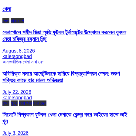
খেলা
খেলা
সারা দেশ
বেনাপোলে শহীদ জিয়া স্মৃতি ফুটবল টুর্নামেন্টের উদ্বোধন করলেন যুবদল
নেতা মফিজুর রহমান পিন্টু
August 8, 2026
kalersongbad
আন্তর্জাতিক
খেলা
সারা দেশ
অতিরিক্ত সময়ে আর্জেন্টিনাকে হারিয়ে বিশ্বচ্যাম্পিয়ন স্পেন: তরুণ
শক্তির কাছে হার মানল অভিজ্ঞতা
July 22, 2026
kalersongbad
খেলা
মৃত্যু
সারা খবর
সারা দেশ
সিলেটে বিশ্বকাপ ফুটবল খেলা দেখাকে কেন্দ্র করে ভাইয়ের হাতে ভাই
খুন
July 3, 2026