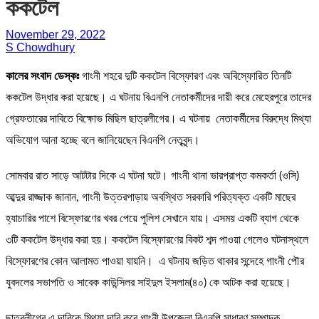
ককটেল
November 29, 2022
S Chowdhury
কালের সংবাদ ডেস্কঃ
গাংনী শহরে দুটি ককটেল বিস্ফোরণ এবং অবিস্ফোরিত তিনটি
ককটেল উদ্ধার করা হয়েছে। এ ঘটনায় বিএনপি নেতাকর্মীদের দায়ী করে মেহেরপুরে তাদের
গ্রেফতারের দাবিতে বিক্ষোভ মিছিল ছাত্রলীগের। এ ঘটনায় নেতাকর্মীদের বিরুদ্ধে মিথ্যা
অভিযোগ আনা হচ্ছে বলে জানিয়েছেন বিএনপি নেতৃবৃন্দ।
সোমবার রাত সাড়ে আটটার দিকে এ ঘটনা ঘটে। গাংনী থানা ভারপ্রাপ্ত কমকর্তা (ওসি)
আব্দুর রাজ্জাক জানান, গাংনী উত্তরপাড়ায় অবস্থিত সরকারি পরিত্যক্ত একটি মাছের
হ্যাচারির পাশে বিস্ফোরণের খবর পেয়ে পুলিশ সেখানে যায়। এসময় একটি ব্যাগ থেকে
৩টি ককটেল উদ্ধার করা হয়। ককটেল বিস্ফোরণের বিকট শব্দ পাওয়া গেলেও ঘটনাস্থলে
বিস্ফোরণের কোন আলামত পাওয়া যায়নি। এ ঘটনায় জড়িত থাকার সন্দেহে গাংনী পৌর
যুবদলের সভাপতি ও সাবেক কাউন্সিলর সাইদুল ইসলাম(৪০) কে আটক করা হয়েছে।
ছাত্রলীগের এ দাবিকে মিথ্যা দাবি করে গাংনী উপজেলা বিএনপি সাধারণ সম্পাদক