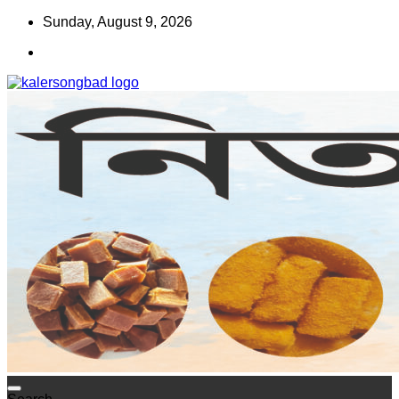
Skip
Sunday, August 9, 2026
to
content
www.kalersongbad.com
কালের সংবাদ