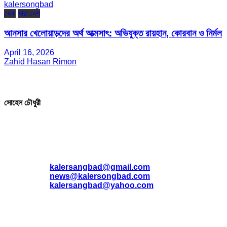
kalersongbad
খেলা
সারা দেশ
আনসার খেলোয়াড়দের অর্থ আত্মসাৎ: অভিযুক্ত রায়হান, কোরবান ও নির্মল
April 16, 2026
Zahid Hasan Rimon
সম্পাদক ও প্রকাশক
সোহেল চৌধুরী
যোগাযোগ
* ই-মেইল:
*
kalersangbad@gmail.com
*
news@kalersongbad.com
*
kalersangbad@yahoo.com
*
ফোন: 02-48952778
*
মোবাইল : 01842-192270
*
হাউস# ৩২, সড়ক# ৬/বি, সেক্টর# ১২, উত্তরা, ঢাকা-১২৩০, বাংলাদেশ।