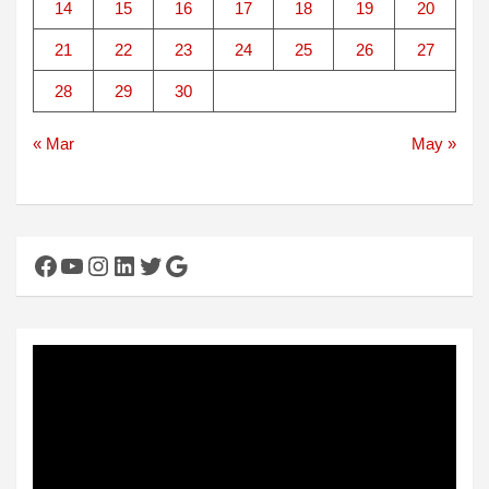
14
15
16
17
18
19
20
21
22
23
24
25
26
27
28
29
30
« Mar
May »
Facebook
YouTube
Instagram
LinkedIn
Twitter
Google