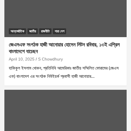
আন্তর্জাতিক
জাতীয়
রাজনীতি
সারা দেশ
জেএসএফ সংগঠক হাজী আনোয়ার হোসেন লিটন রবিবার, ১৩ই এপ্রিল
বাংলাদেশে যাচেছন
April 10, 2025
S Chowdhury
হাকিকুল ইসলাম খোকন, প্রতিনিধি আমেরিকাঃ জাতীয় সম্মিলিত ফোরামের (জেএস
এফ) বাংলাদেশ এর সংগঠক নিউইয়র্ক প্রবাসী হাজী আনোয়ার…