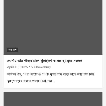
সারা দেশ
নওগাঁয় আম গাছের ডালে ঝুলছিলো কলেজ ছাত্রের মরদেহ
April 10, 2025
S Chowdhury
আতাউর শাহ্, নওগাঁ প্রতিনিধিঃ নওগাঁর মান্দায় আম গাছের ডালে গলায় ফাঁস দিয়ে
ঝুলন্তাবস্থায় রায়হান মোল্লা (২৩) নামে…