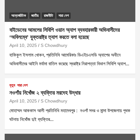
আন্তর্জাতিক
জাতীয়
রাজনীতি
সারা দেশ
বাইডেনের আমলের সিবিপি ওয়ান অ্যাপ ব্যবহারকারী অভিবাসীদের
‘অবিলম্বে’ যুক্তরাষ্ট্র ত্যাগ করতে বলা হয়েছে
April 10, 2025
S Chowdhury
হাকিকুল ইসলাম খোকন, প্রতিনিধি আমেরিকাঃ ডিএইচএসডি অ্যাপের অধীনে
অভিবাসীদের আইনি মর্যাদা বাতিল করেছে স্বরাষ্ট্র নিরাপত্তা বিভাগ সিবিপি অ্যাপ…
মৃত্যু
সারা দেশ
নওগাঁয় নিখোঁজ ২ ব্যক্তির মরদেহ উদ্ধার
April 10, 2025
S Chowdhury
মোহাম্মদ আককাস আলী প্রতিনিধি মহাদেবপুর : নওগাঁ সদর ও মান্দা উপজেলায় পৃথক
ঘটনায় নিখোঁজ দুই ব্যক্তির…