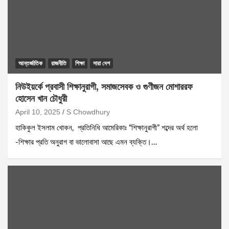
আন্তর্জাতিক
রাজনীতি
শিক্ষা
সারা দেশ
নিউইয়র্কে প্রবাসী শিক্ষানুরাগী, সমাজসেবক ও গুণীজন মোশাররফ
হোসেন খান চৌধুরী
April 10, 2025
S Chowdhury
হাকিকুল ইসলাম খোকন, প্রতিনিধি আমেরিকাঃ “শিক্ষানুরাগী” শব্দের অর্থ হলো
-শিক্ষার প্রতি অনুরাগ বা ভালোবাসা আছে এমন ব্যক্তি।…