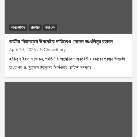
আন্তর্জাতিক
রাজনীতি
সারা দেশ
জাতীয় নিরাপত্তা উপদেষ্টার দায়িত্বও পেলেন ডঃখলিলুর রহমান
April 10, 2025
S Chowdhury
হাকিকুল ইসলাম খোকন, প্রতিনিধি আমেরিকাঃ অন্তর্বর্তী সরকারের প্রধান উপদেষ্টা
অধ্যাপক ড. মুহাম্মদ ইউনূসের নির্দেশনায় রোহিঙ্গা সমস্যার…