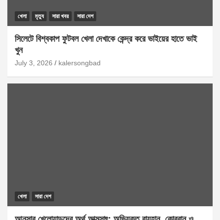
খেলা
মৃত্যু
সারা খবর
সারা দেশ
সিলেটে বিশ্বকাপ ফুটবল খেলা দেখাকে কেন্দ্র করে ভাইয়ের হাতে ভাই
খুন
July 3, 2026
kalersongbad
খেলা
সারা দেশ
আনসার খেলোয়াড়দের অর্থ আত্মসাৎ: অভিযুক্ত রায়হান, কোরবান ও