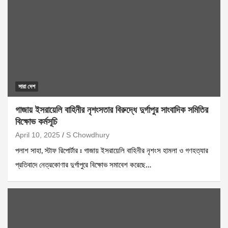
সারা দেশ
গাজায় ইসরায়েলি বাহিনীর নৃশংসতার বিরুদ্ধে দুর্গাপুর সাংবাদিক সমিতির
বিক্ষোভ কর্মসূচি
April 10, 2025
S Chowdhury
পলাশ সাহা, স্টাফ রিপোর্টার ঃ গাজায় ইসরায়েলি বাহিনীর নৃশংস হামলা ও গণহত্যার
প্রতিবাদে নেত্রকোণার দুর্গাপুরে বিক্ষোভ সমাবেশ করেছে…