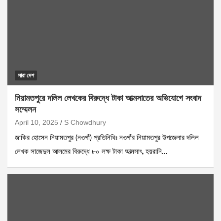
সারা দেশ
নিয়ামতপুরে দলিল লেখকের বিরুদ্ধে টাকা আত্মসাতের অভিযোগে সংবাদ
সম্মেলন
April 10, 2025
S Chowdhury
জাকির হোসেন নিয়ামতপুর (নওগাঁ) প্রতিনিধিঃ নওগাঁর নিয়ামতপুর উপজেলার দলিল
লেখক সাজেদুল আলমের বিরুদ্ধে ৮০ লক্ষ টাকা আত্মসাৎ, হয়রানি…